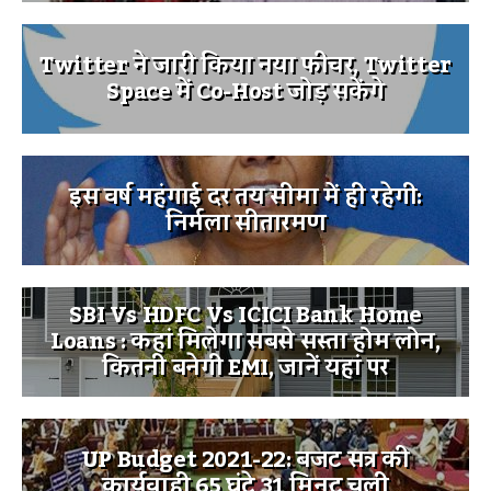
Twitter ने जारी किया नया फीचर, Twitter
Space में Co-Host जोड़ सकेंगे
इस वर्ष महंगाई दर तय सीमा में ही रहेगी:
निर्मला सीतारमण
SBI Vs HDFC Vs ICICI Bank Home
Loans : कहां मिलेगा सबसे सस्ता होम लोन,
कितनी बनेगी EMI, जानें यहां पर
UP Budget 2021-22: बजट सत्र की
कार्यवाही 65 घंटे 31 मिनट चली