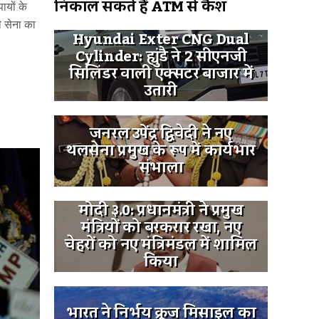
निकाल सकते हैं ATM से कैश
ायों के
 सेना का
Hyundai Exter CNG Dual
Cylinder: ह्युंडै ने 2 सीएनजी
सिलिंडर वाली एक्सटर बाजार में
उतारी
जनरल उपेंद्र द्विवेदी ने नए
थलसेना प्रमुख के रूप में कार्यभार
संभाला
मोदी ३.0: प्रधानमंत्री ने प्रमुख
मंत्रियों को बरकरार रखा, नए
चेहरों को नए मंत्रिमंडल में शामिल
किया
भारत ने निर्भय क्रूज मिसाइल का