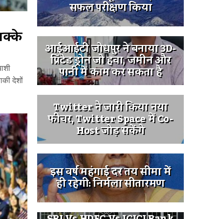
सफल परीक्षण किया
पक्के
आईआईटी जोधपुर ने बनाया 3D-
प्रिंटेड ड्रोन जो हवा, जमीन और
पानी में काम कर सकता है
याशी
ाकी देशों
Twitter ने जारी किया नया
फीचर, Twitter Space में Co-
Host जोड़ सकेंगे
इस वर्ष महंगाई दर तय सीमा में
ही रहेगी: निर्मला सीतारमण