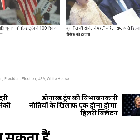
रपति चुनाव: डोनॉल्ड ट्रंप ने 100 दिन का
ब्राजील की सीनेट ने पहली महिला राष्ट्रपति डिल्मा
या
रौसेफ को हटाया
on
,
President Election
,
USA
,
White House
ादरी
डोनाल्ड ट्रंप की विभाजनकारी
तंकी
नीतियों के खिलाफ एक होना होगा:
हिलरी क्लिंटन
सकता हैं