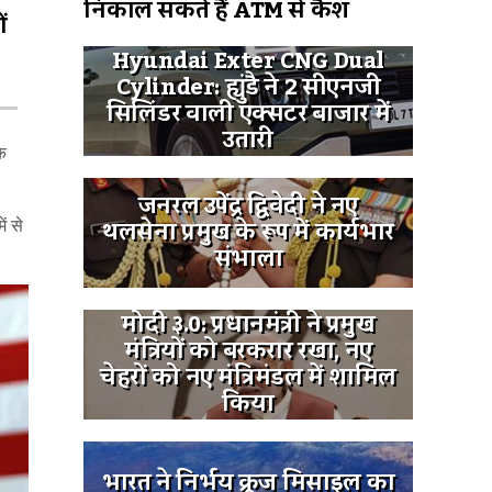
निकाल सकते हैं ATM से कैश
ं
Hyundai Exter CNG Dual
Cylinder: ह्युंडै ने 2 सीएनजी
सिलिंडर वाली एक्सटर बाजार में
उतारी
के
जनरल उपेंद्र द्विवेदी ने नए
थलसेना प्रमुख के रूप में कार्यभार
ं से
संभाला
मोदी ३.0: प्रधानमंत्री ने प्रमुख
मंत्रियों को बरकरार रखा, नए
चेहरों को नए मंत्रिमंडल में शामिल
किया
भारत ने निर्भय क्रूज मिसाइल का