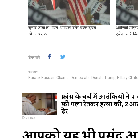
चुनाव जीता तो भारत-अमेरिका बनेंगे पक्के दोस्त:
अमेरिकी राष्ट्
डोनाल्ड ट्रंप
एजेंडा जारी कि
शेयर करे
सरकार
Barack Hussain Obama
,
Democrats
,
Donald Trump
,
Hillary Clint
फ्रांस के चर्च में आतंकियों ने प
की गला रेतकर हत्या की, 2 आ
ढेर
पिछला पोस्ट
आपको यह भी पसंद आ 