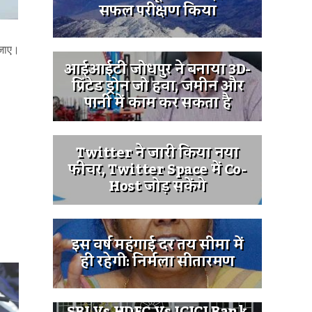
सफल परीक्षण किया
 जाए।
आईआईटी जोधपुर ने बनाया 3D-
प्रिंटेड ड्रोन जो हवा, जमीन और
पानी में काम कर सकता है
Twitter ने जारी किया नया
फीचर, Twitter Space में Co-
Host जोड़ सकेंगे
इस वर्ष महंगाई दर तय सीमा में
ही रहेगी: निर्मला सीतारमण