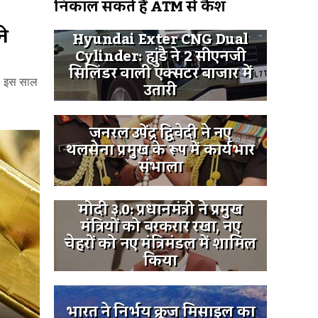
निकाल सकते हैं ATM से कैश
ने
Hyundai Exter CNG Dual
Cylinder: ह्युंडै ने 2 सीएनजी
सिलिंडर वाली एक्सटर बाजार में
ा। इस साल
उतारी
जनरल उपेंद्र द्विवेदी ने नए
थलसेना प्रमुख के रूप में कार्यभार
संभाला
मोदी ३.0: प्रधानमंत्री ने प्रमुख
मंत्रियों को बरकरार रखा, नए
चेहरों को नए मंत्रिमंडल में शामिल
किया
भारत ने निर्भय क्रूज मिसाइल का