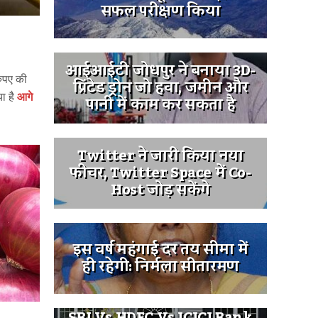
सफल परीक्षण किया
आईआईटी जोधपुर ने बनाया 3D-
रुपए की
प्रिंटेड ड्रोन जो हवा, जमीन और
ा है
आगे
पानी में काम कर सकता है
Twitter ने जारी किया नया
फीचर, Twitter Space में Co-
Host जोड़ सकेंगे
इस वर्ष महंगाई दर तय सीमा में
ही रहेगी: निर्मला सीतारमण