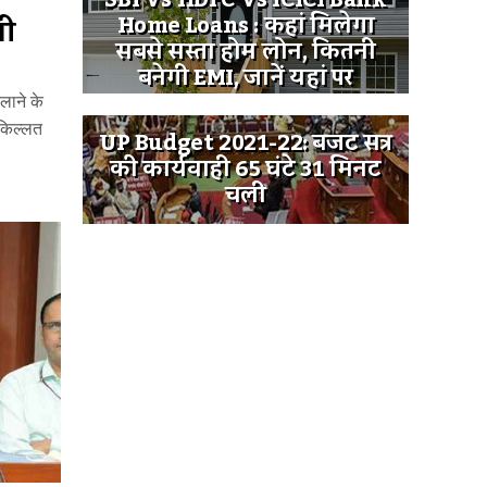
SBI Vs HDFC Vs ICICI Bank
Home Loans : कहां मिलेगा
गी
सबसे सस्ता होम लोन, कितनी
बनेगी EMI, जानें यहां पर
लाने के
किल्लत
UP Budget 2021-22: बजट सत्र
की कार्यवाही 65 घंटे 31 मिनट
चली