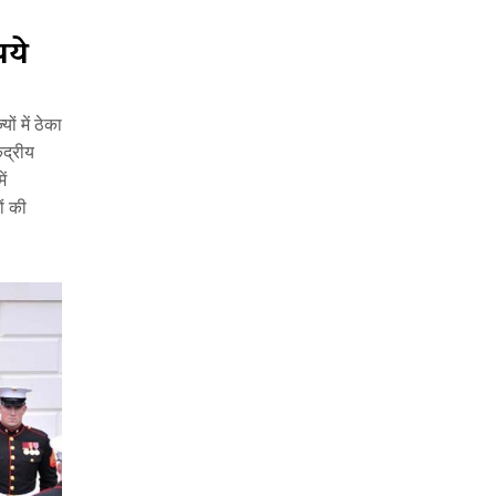
पये
ं में ठेका
ंद्रीय
ें
ों की