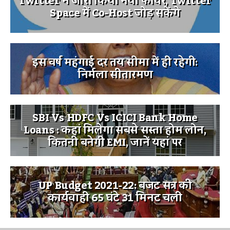
Twitter ने जारी किया नया फीचर, Twitter
Space में Co-Host जोड़ सकेंगे
इस वर्ष महंगाई दर तय सीमा में ही रहेगी:
निर्मला सीतारमण
SBI Vs HDFC Vs ICICI Bank Home
Loans : कहां मिलेगा सबसे सस्ता होम लोन,
कितनी बनेगी EMI, जानें यहां पर
UP Budget 2021-22: बजट सत्र की
कार्यवाही 65 घंटे 31 मिनट चली