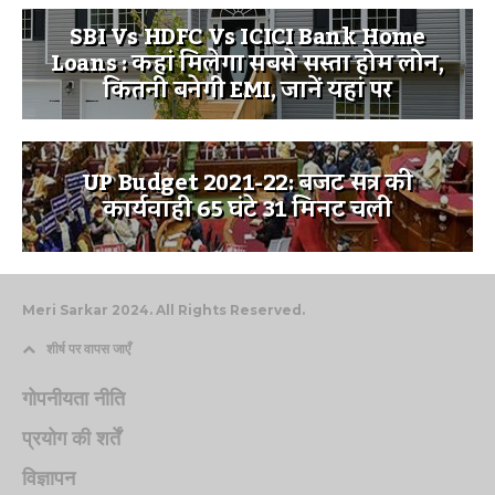
SBI Vs HDFC Vs ICICI Bank Home
Loans : कहां मिलेगा सबसे सस्ता होम लोन,
कितनी बनेगी EMI, जानें यहां पर
UP Budget 2021-22: बजट सत्र की
कार्यवाही 65 घंटे 31 मिनट चली
Meri Sarkar 2024. All Rights Reserved.
शीर्ष पर वापस जाएँ
गोपनीयता नीति
प्रयोग की शर्तें
विज्ञापन