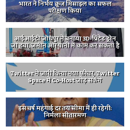
भारत ने निर्भय क्रूज मिसाइल का सफल
परीक्षण किया
आईआईटी जोधपुर ने बनाया 3D-प्रिंटेड ड्रोन
जो हवा, जमीन और पानी में काम कर सकता है
Twitter ने जारी किया नया फीचर, Twitter
Space में Co-Host जोड़ सकेंगे
इस वर्ष महंगाई दर तय सीमा में ही रहेगी:
निर्मला सीतारमण