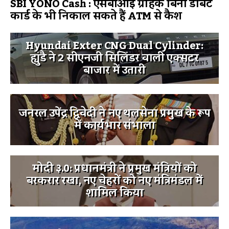
SBI YONO Cash : एसबीआई ग्राहक बिना डेबिट
कार्ड के भी निकाल सकते हैं ATM से कैश
Hyundai Exter CNG Dual Cylinder:
ह्युंडै ने 2 सीएनजी सिलिंडर वाली एक्सटर
बाजार में उतारी
जनरल उपेंद्र द्विवेदी ने नए थलसेना प्रमुख के रूप
में कार्यभार संभाला
मोदी ३.0: प्रधानमंत्री ने प्रमुख मंत्रियों को
बरकरार रखा, नए चेहरों को नए मंत्रिमंडल में
शामिल किया