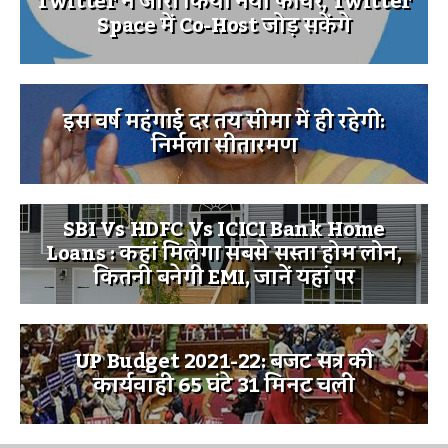
Twitter ने जारी किया नया फीचर, Twitter
Space में Co-Host जोड़ सकेंगे
इस वर्ष महंगाई दर तय सीमा में ही रहेगी:
निर्मला सीतारमण
SBI Vs HDFC Vs ICICI Bank Home
Loans : कहां मिलेगा सबसे सस्ता होम लोन,
कितनी बनेगी EMI, जानें यहां पर
UP Budget 2021-22: बजट सत्र की
कार्यवाही 65 घंटे 31 मिनट चली