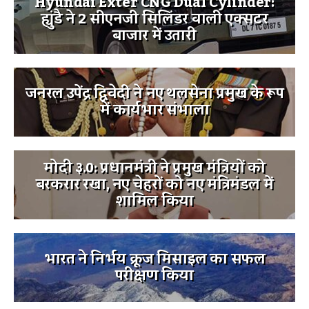
Hyundai Exter CNG Dual Cylinder:
ह्युंडै ने 2 सीएनजी सिलिंडर वाली एक्सटर
बाजार में उतारी
जनरल उपेंद्र द्विवेदी ने नए थलसेना प्रमुख के रूप
में कार्यभार संभाला
मोदी ३.0: प्रधानमंत्री ने प्रमुख मंत्रियों को
बरकरार रखा, नए चेहरों को नए मंत्रिमंडल में
शामिल किया
भारत ने निर्भय क्रूज मिसाइल का सफल
परीक्षण किया