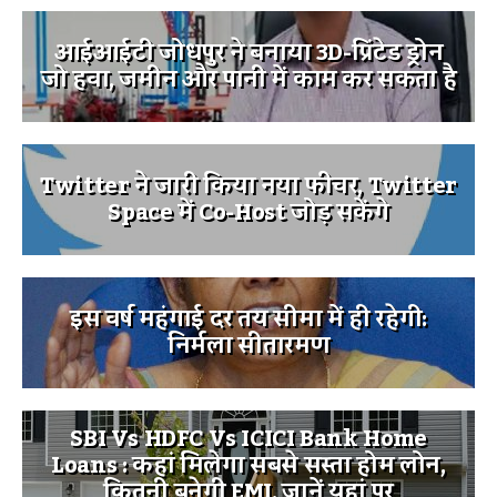
आईआईटी जोधपुर ने बनाया 3D-प्रिंटेड ड्रोन
जो हवा, जमीन और पानी में काम कर सकता है
Twitter ने जारी किया नया फीचर, Twitter
Space में Co-Host जोड़ सकेंगे
इस वर्ष महंगाई दर तय सीमा में ही रहेगी:
निर्मला सीतारमण
SBI Vs HDFC Vs ICICI Bank Home
Loans : कहां मिलेगा सबसे सस्ता होम लोन,
कितनी बनेगी EMI, जानें यहां पर