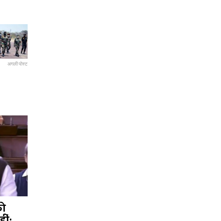
अगली पोस्ट
को
ीं: