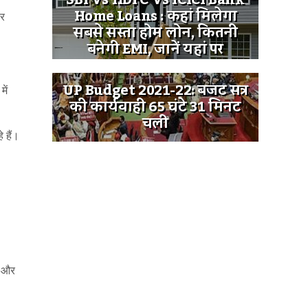
SBI Vs HDFC Vs ICICI Bank
Home Loans : कहां मिलेगा
कर
सबसे सस्ता होम लोन, कितनी
बनेगी EMI, जानें यहां पर
UP Budget 2021-22: बजट सत्र
ें
की कार्यवाही 65 घंटे 31 मिनट
चली
े हैं।
ड और