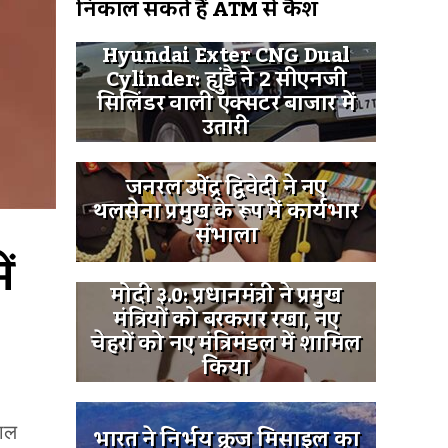
निकाल सकते हैं ATM से कैश
Hyundai Exter CNG Dual
Cylinder: ह्युंडै ने 2 सीएनजी
सिलिंडर वाली एक्सटर बाजार में
उतारी
जनरल उपेंद्र द्विवेदी ने नए
थलसेना प्रमुख के रूप में कार्यभार
संभाला
 
मोदी ३.0: प्रधानमंत्री ने प्रमुख
मंत्रियों को बरकरार रखा, नए
चेहरों को नए मंत्रिमंडल में शामिल
किया
लाल
भारत ने निर्भय क्रूज मिसाइल का