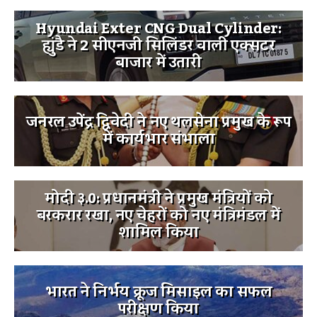
Hyundai Exter CNG Dual Cylinder:
ह्युंडै ने 2 सीएनजी सिलिंडर वाली एक्सटर
बाजार में उतारी
जनरल उपेंद्र द्विवेदी ने नए थलसेना प्रमुख के रूप
में कार्यभार संभाला
मोदी ३.0: प्रधानमंत्री ने प्रमुख मंत्रियों को
बरकरार रखा, नए चेहरों को नए मंत्रिमंडल में
शामिल किया
भारत ने निर्भय क्रूज मिसाइल का सफल
परीक्षण किया