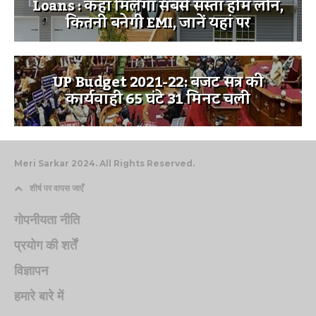
Loans : कहां मिलेगा सबसे सस्ता होम लोन,
कितनी बनेगी EMI, जानें यहां पर
UP Budget 2021-22: बजट सत्र की
कार्यवाही 65 घंटे 31 मिनट चली
Meri Sarkar 2024. All Rights Reserved.
शीर्ष पर वापस जाएँ
गोपनीयता नीति
प्रयोग की शर्तें
विज्ञापन
हमारे बारे में