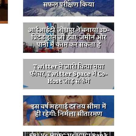
सफल परीक्षण किया
े
आईआईटी जोधपुर ने बनाया 3D-
प्रिंटेड ड्रोन जो हवा, जमीन और
पानी में काम कर सकता है
Twitter ने जारी किया नया
फीचर, Twitter Space में Co-
Host जोड़ सकेंगे
इस वर्ष महंगाई दर तय सीमा में
ही रहेगी: निर्मला सीतारमण