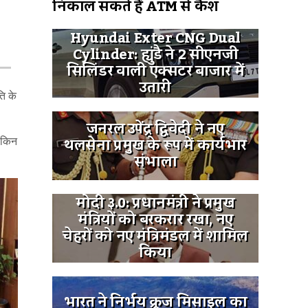
निकाल सकते हैं ATM से कैश
Hyundai Exter CNG Dual
Cylinder: ह्युंडै ने 2 सीएनजी
सिलिंडर वाली एक्सटर बाजार में
उतारी
ति के
जनरल उपेंद्र द्विवेदी ने नए
थलसेना प्रमुख के रूप में कार्यभार
लेकिन
संभाला
मोदी ३.0: प्रधानमंत्री ने प्रमुख
मंत्रियों को बरकरार रखा, नए
चेहरों को नए मंत्रिमंडल में शामिल
किया
भारत ने निर्भय क्रूज मिसाइल का