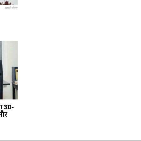
अगली पोस्ट
ा 3D-
 और