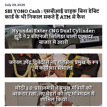
July 29, 2025
SBI YONO Cash : एसबीआई ग्राहक बिना डेबिट
कार्ड के भी निकाल सकते हैं ATM से कैश
Hyundai Exter CNG Dual Cylinder:
ह्युंडै ने 2 सीएनजी सिलिंडर वाली एक्सटर
बाजार में उतारी
जनरल उपेंद्र द्विवेदी ने नए थलसेना प्रमुख के रूप
में कार्यभार संभाला
मोदी ३.0: प्रधानमंत्री ने प्रमुख मंत्रियों को
बरकरार रखा, नए चेहरों को नए मंत्रिमंडल में
शामिल किया