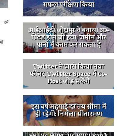
सफल परीक्षण किया
 हमें
आईआईटी जोधपुर ने बनाया 3D-
प्रिंटेड ड्रोन जो हवा, जमीन और
पानी में काम कर सकता है
भी
Twitter ने जारी किया नया
फीचर, Twitter Space में Co-
Host जोड़ सकेंगे
इस वर्ष महंगाई दर तय सीमा में
ही रहेगी: निर्मला सीतारमण