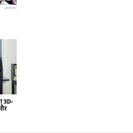
अगली पोस्ट
ा 3D-
 और