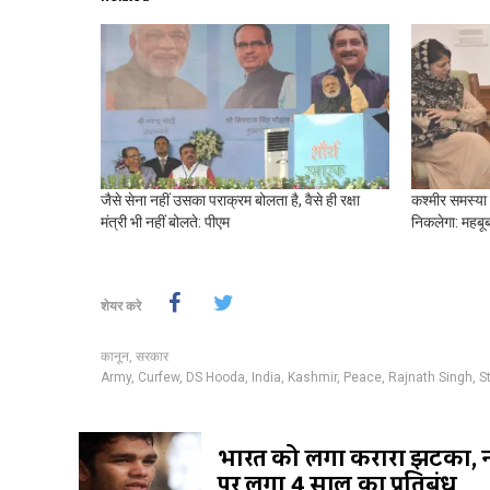
जैसे सेना नहीं उसका पराक्रम बोलता है, वैसे ही रक्षा
कश्‍मीर समस्‍या
मंत्री भी नहीं बोलते: पीएम
निकलेगा: महबूबा
शेयर करे
कानून
,
सरकार
Army
,
Curfew
,
DS Hooda
,
India
,
Kashmir
,
Peace
,
Rajnath Singh
,
S
भारत को लगा करारा झटका, न
पर लगा 4 साल का प्रतिबंध