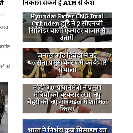
निकाल सकते हैं ATM से कैश
ति
Hyundai Exter CNG Dual
Cylinder: ह्युंडै ने 2 सीएनजी
रास्त
सिलिंडर वाली एक्सटर बाजार में
उतारी
कश्मीर
जनरल उपेंद्र द्विवेदी ने नए
थलसेना प्रमुख के रूप में कार्यभार
नाओं को
संभाला
मोदी ३.0: प्रधानमंत्री ने प्रमुख
मंत्रियों को बरकरार रखा, नए
चेहरों को नए मंत्रिमंडल में शामिल
किया
भारत ने निर्भय क्रूज मिसाइल का