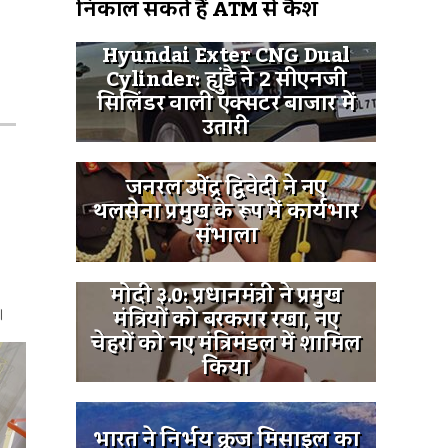
निकाल सकते हैं ATM से कैश
Hyundai Exter CNG Dual
Cylinder: ह्युंडै ने 2 सीएनजी
सिलिंडर वाली एक्सटर बाजार में
उतारी
जनरल उपेंद्र द्विवेदी ने नए
थलसेना प्रमुख के रूप में कार्यभार
संभाला
मोदी ३.0: प्रधानमंत्री ने प्रमुख
मंत्रियों को बरकरार रखा, नए
ी।
चेहरों को नए मंत्रिमंडल में शामिल
किया
भारत ने निर्भय क्रूज मिसाइल का