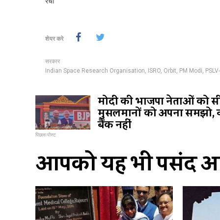
रचा
शेयर करे
सरकार
Indian Space Research Organisation
,
ISRO
,
Orbit
,
PM Modi
,
PSLV
मोदी की भाजपा नेताओं को स
मुसलमानों को अपना समझो, 
बैंक नहीं
पिछला पोस्ट
आपको यह भी पसंद आ 