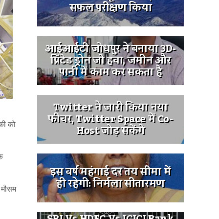
सफल परीक्षण किया
आईआईटी जोधपुर ने बनाया 3D-
प्रिंटेड ड्रोन जो हवा, जमीन और
पानी में काम कर सकता है
Twitter ने जारी किया नया
फीचर, Twitter Space में Co-
ाकी को
Host जोड़ सकेंगे
े
इस वर्ष महंगाई दर तय सीमा में
ही रहेगी: निर्मला सीतारमण
ा मौसम