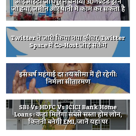
आईआईटी जोधपुर ने बनाया 3D-प्रिंटेड ड्रोन
जो हवा, जमीन और पानी में काम कर सकता है
Twitter ने जारी किया नया फीचर, Twitter
Space में Co-Host जोड़ सकेंगे
इस वर्ष महंगाई दर तय सीमा में ही रहेगी:
निर्मला सीतारमण
SBI Vs HDFC Vs ICICI Bank Home
Loans : कहां मिलेगा सबसे सस्ता होम लोन,
कितनी बनेगी EMI, जानें यहां पर