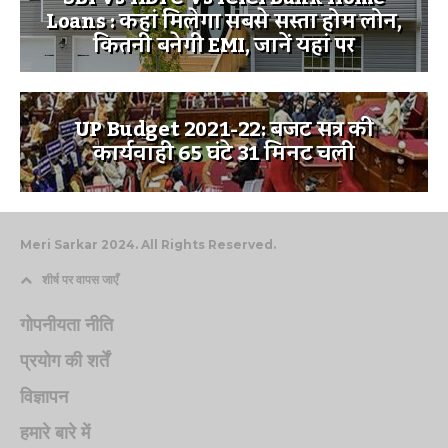
Loans : कहां मिलेगा सबसे सस्ता होम लोन,
कितनी बनेगी EMI, जानें यहां पर
UP Budget 2021-22: बजट सत्र की
कार्यवाही 65 घंटे 31 मिनट चली
Meri Sarkar 2024. All Rights Reserved.
शीर्ष पर वापस जाएँ
गोपनीयता नीति
प्रयोग की शर्तें
विज्ञापन
हमारे बारे में