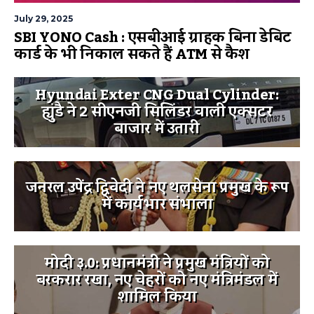
July 29, 2025
SBI YONO Cash : एसबीआई ग्राहक बिना डेबिट
कार्ड के भी निकाल सकते हैं ATM से कैश
Hyundai Exter CNG Dual Cylinder:
ह्युंडै ने 2 सीएनजी सिलिंडर वाली एक्सटर
बाजार में उतारी
जनरल उपेंद्र द्विवेदी ने नए थलसेना प्रमुख के रूप
में कार्यभार संभाला
मोदी ३.0: प्रधानमंत्री ने प्रमुख मंत्रियों को
बरकरार रखा, नए चेहरों को नए मंत्रिमंडल में
शामिल किया