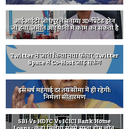
आईआईटी जोधपुर ने बनाया 3D-प्रिंटेड ड्रोन
जो हवा, जमीन और पानी में काम कर सकता है
Twitter ने जारी किया नया फीचर, Twitter
Space में Co-Host जोड़ सकेंगे
इस वर्ष महंगाई दर तय सीमा में ही रहेगी:
निर्मला सीतारमण
SBI Vs HDFC Vs ICICI Bank Home
Loans : कहां मिलेगा सबसे सस्ता होम लोन,