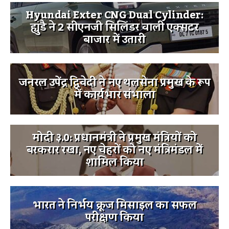
Hyundai Exter CNG Dual Cylinder:
ह्युंडै ने 2 सीएनजी सिलिंडर वाली एक्सटर
बाजार में उतारी
जनरल उपेंद्र द्विवेदी ने नए थलसेना प्रमुख के रूप
में कार्यभार संभाला
मोदी ३.0: प्रधानमंत्री ने प्रमुख मंत्रियों को
बरकरार रखा, नए चेहरों को नए मंत्रिमंडल में
शामिल किया
भारत ने निर्भय क्रूज मिसाइल का सफल
परीक्षण किया