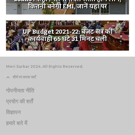
कितनी बनेगी EMI, जानें यहां पर
UP Budget 2021-22: बजट सत्र की
कार्यवाही 65 घंटे 31 मिनट चली
Meri Sarkar 2024. All Rights Reserved.
शीर्ष पर वापस जाएँ
गोपनीयता नीति
प्रयोग की शर्तें
विज्ञापन
हमारे बारे में