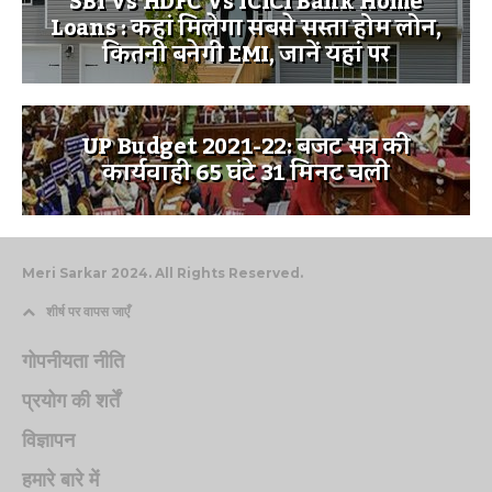
SBI Vs HDFC Vs ICICI Bank Home
Loans : कहां मिलेगा सबसे सस्ता होम लोन,
कितनी बनेगी EMI, जानें यहां पर
UP Budget 2021-22: बजट सत्र की
कार्यवाही 65 घंटे 31 मिनट चली
Meri Sarkar 2024. All Rights Reserved.
शीर्ष पर वापस जाएँ
गोपनीयता नीति
प्रयोग की शर्तें
विज्ञापन
हमारे बारे में