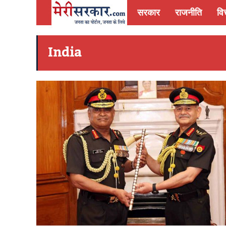
सरकार
राजनीति
वित
India