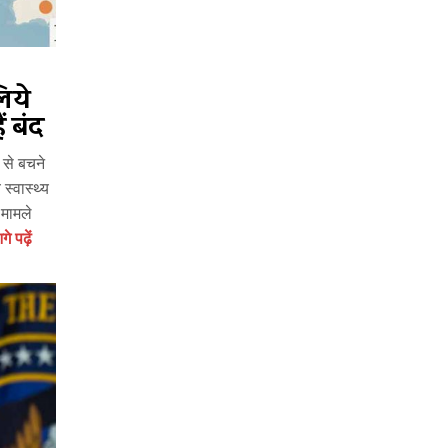
िये
ं बंद
 से बचने
स्वास्थ्य
 मामले
े पढ़ें