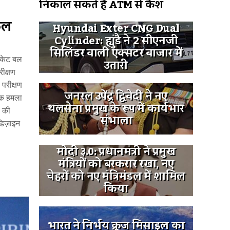
निकाल सकते हैं ATM से कैश
फल
Hyundai Exter CNG Dual
Cylinder: ह्युंडै ने 2 सीएनजी
सिलिंडर वाली एक्सटर बाजार में
ॉकेट बल
उतारी
ीक्षण
 परीक्षण
जनरल उपेंद्र द्विवेदी ने नए
टीक हमला
थलसेना प्रमुख के रूप में कार्यभार
ल की
संभाला
डिज़ाइन
मोदी ३.0: प्रधानमंत्री ने प्रमुख
मंत्रियों को बरकरार रखा, नए
चेहरों को नए मंत्रिमंडल में शामिल
किया
भारत ने निर्भय क्रूज मिसाइल का