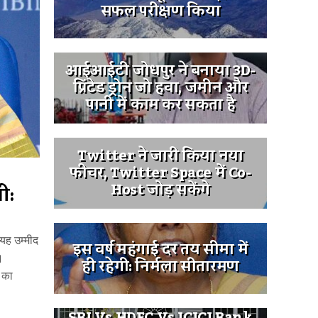
सफल परीक्षण किया
आईआईटी जोधपुर ने बनाया 3D-
प्रिंटेड ड्रोन जो हवा, जमीन और
पानी में काम कर सकता है
Twitter ने जारी किया नया
फीचर, Twitter Space में Co-
Host जोड़ सकेंगे
गी:
 यह उम्मीद
इस वर्ष महंगाई दर तय सीमा में
।
ही रहेगी: निर्मला सीतारमण
े का