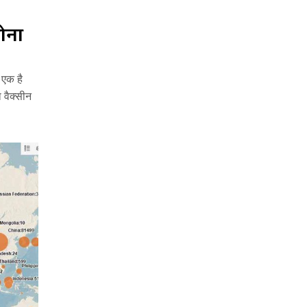
रोना
े एक है
 वैक्सीन