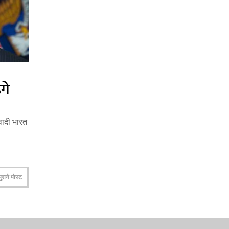
गे
वादी भारत
पुराने पोस्ट