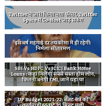
Twitter ने जारी किया नया फीचर, Twitter
Space में Co-Host जोड़ सकेंगे
इस वर्ष महंगाई दर तय सीमा में ही रहेगी:
निर्मला सीतारमण
SBI Vs HDFC Vs ICICI Bank Home
Loans : कहां मिलेगा सबसे सस्ता होम लोन,
कितनी बनेगी EMI, जानें यहां पर
UP Budget 2021-22: बजट सत्र की
कार्यवाही 65 घंटे 31 मिनट चली